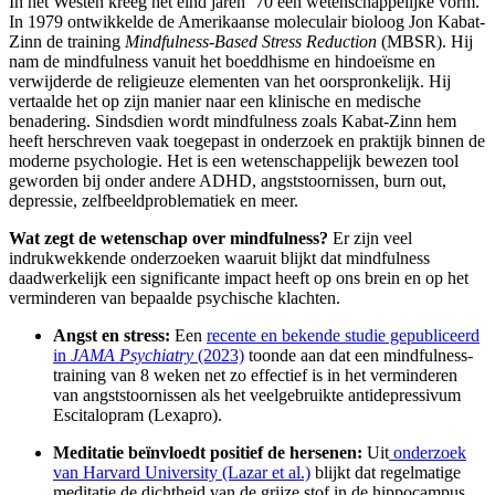
In het Westen kreeg het eind jaren ‘70 een wetenschappelijke vorm.
In 1979 ontwikkelde de Amerikaanse moleculair bioloog Jon Kabat-
Zinn de training
Mindfulness-Based Stress Reduction
(MBSR). Hij
nam de mindfulness vanuit het boeddhisme en hindoeïsme en
verwijderde de religieuze elementen van het oorspronkelijk. Hij
vertaalde het op zijn manier naar een klinische en medische
benadering. Sindsdien wordt mindfulness zoals Kabat-Zinn hem
heeft herschreven vaak toegepast in onderzoek en praktijk binnen de
moderne psychologie. Het is een wetenschappelijk bewezen tool
geworden bij onder andere ADHD, angststoornissen, burn out,
depressie, zelfbeeldproblematiek en meer.
Wat zegt de wetenschap over mindfulness?
Er zijn veel
indrukwekkende onderzoeken waaruit blijkt dat mindfulness
daadwerkelijk een significante impact heeft op ons brein en op het
verminderen van bepaalde psychische klachten.
Angst en stress:
Een
recente en bekende studie gepubliceerd
in
JAMA Psychiatry
(2023)
toonde aan dat een mindfulness-
training van 8 weken net zo effectief is in het verminderen
van angststoornissen als het veelgebruikte antidepressivum
Escitalopram (Lexapro).
Meditatie beïnvloedt positief de hersenen:
Uit
onderzoek
van Harvard University (Lazar et al.)
blijkt dat regelmatige
meditatie de dichtheid van de grijze stof in de hippocampus