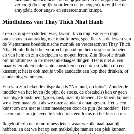
verhoogt (belangrijk voor leren en geheugen), terwijl het de
amygdala door angst- en stresscentrum krimpt.
Mindfulness van Thay Thich Nhat Hanh
Toen ik nog een student was, kwam ik via mijn vader en mijn
oudste zus in aanraking met mindfulness, specifiek via de lessen van
de Vietnamese boeddhistische monnik en vredesactivist Thay Thich
Nhat Hanh. Ik heb het voorrecht gehad om hem nog te ontmoeten
en van hem en zijn discipelen te mogen leren. Zijn filosofie draait
om mindfulness in de meest alledaagse dingen. Het is niet alleen
maar wierook en palo santo aansteken en een uur stilzitten op een
kussentje; het is ook met je volle aandacht een kop thee drinken, of
aandachtig wandelen.
Een van zijn bekende uitspraken is “No mud, no lotus”. Zonder de
modder van het leven (de pijn, de stress, de obstakels) kan er geen
prachtige lotusbloem (groei, rust, inzicht) bloeien. De bloem kunnen
we alleen maar zien als we onze aandacht eraan geven. Het is een
kunst om ons niet te laten meeslepen door de pijn (de modder). Het
is een kunst om je leven te leiden met een focus op het hier en nu.
Ik geloof erin dat mindfulness iets is waar we allemaal baat bij
hebben, en dat we het op een makkelijke manier een plek kunnen