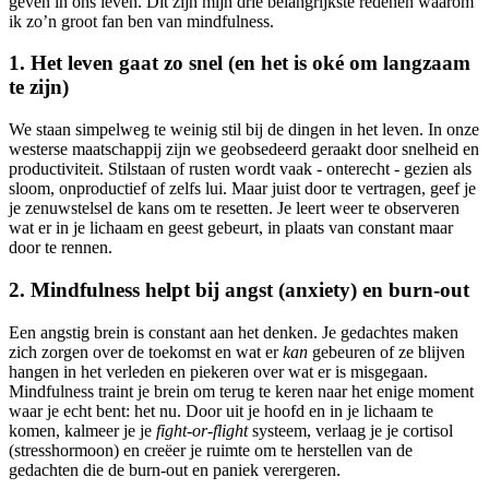
geven in ons leven. Dit zijn mijn drie belangrijkste redenen waarom
ik zo’n groot fan ben van mindfulness.
1. Het leven gaat zo snel (en het is oké om langzaam
te zijn)
We staan simpelweg te weinig stil bij de dingen in het leven. In onze
westerse maatschappij zijn we geobsedeerd geraakt door snelheid en
productiviteit. Stilstaan of rusten wordt vaak - onterecht - gezien als
sloom, onproductief of zelfs lui. Maar juist door te vertragen, geef je
je zenuwstelsel de kans om te resetten. Je leert weer te observeren
wat er in je lichaam en geest gebeurt, in plaats van constant maar
door te rennen.
2. Mindfulness helpt bij angst (anxiety) en burn-out
Een angstig brein is constant aan het denken. Je gedachtes maken
zich zorgen over de toekomst en wat er
kan
gebeuren of ze blijven
hangen in het verleden en piekeren over wat er is misgegaan.
Mindfulness traint je brein om terug te keren naar het enige moment
waar je echt bent: het nu. Door uit je hoofd en in je lichaam te
komen, kalmeer je je
fight-or-flight
systeem, verlaag je je cortisol
(stresshormoon) en creëer je ruimte om te herstellen van de
gedachten die de burn-out en paniek verergeren.