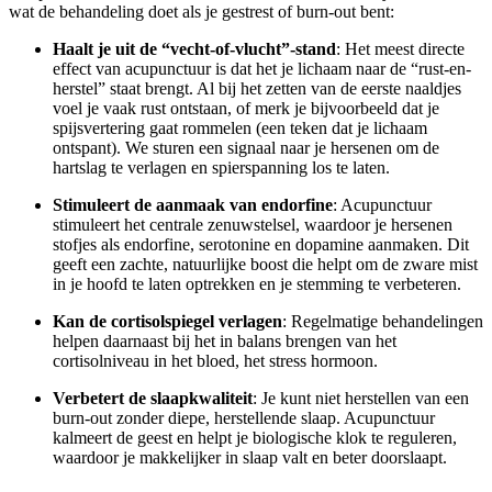
wat de behandeling doet als je gestrest of burn-out bent:
Haalt je uit de “vecht-of-vlucht”-stand
: Het meest directe
effect van acupunctuur is dat het je lichaam naar de “rust-en-
herstel” staat brengt. Al bij het zetten van de eerste naaldjes
voel je vaak rust ontstaan, of merk je bijvoorbeeld dat je
spijsvertering gaat rommelen (een teken dat je lichaam
ontspant). We sturen een signaal naar je hersenen om de
hartslag te verlagen en spierspanning los te laten.
Stimuleert de aanmaak van endorfine
: Acupunctuur
stimuleert het centrale zenuwstelsel, waardoor je hersenen
stofjes als endorfine, serotonine en dopamine aanmaken. Dit
geeft een zachte, natuurlijke boost die helpt om de zware mist
in je hoofd te laten optrekken en je stemming te verbeteren.
Kan de cortisolspiegel verlagen
: Regelmatige behandelingen
helpen daarnaast bij het in balans brengen van het
cortisolniveau in het bloed, het stress hormoon.
Verbetert de slaapkwaliteit
: Je kunt niet herstellen van een
burn-out zonder diepe, herstellende slaap. Acupunctuur
kalmeert de geest en helpt je biologische klok te reguleren,
waardoor je makkelijker in slaap valt en beter doorslaapt.