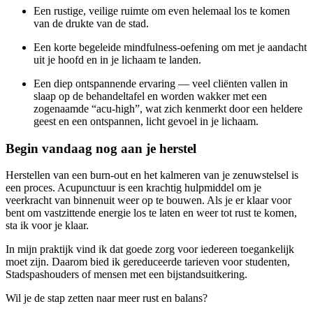
Een rustige, veilige ruimte om even helemaal los te komen
van de drukte van de stad.
Een korte begeleide mindfulness-oefening om met je aandacht
uit je hoofd en in je lichaam te landen.
Een diep ontspannende ervaring — veel cliënten vallen in
slaap op de behandeltafel en worden wakker met een
zogenaamde “acu-high”, wat zich kenmerkt door een heldere
geest en een ontspannen, licht gevoel in je lichaam.
Begin vandaag nog aan je herstel
Herstellen van een burn-out en het kalmeren van je zenuwstelsel is
een proces. Acupunctuur is een krachtig hulpmiddel om je
veerkracht van binnenuit weer op te bouwen. Als je er klaar voor
bent om vastzittende energie los te laten en weer tot rust te komen,
sta ik voor je klaar.
In mijn praktijk vind ik dat goede zorg voor iedereen toegankelijk
moet zijn. Daarom bied ik gereduceerde tarieven voor studenten,
Stadspashouders of mensen met een bijstandsuitkering.
Wil je de stap zetten naar meer rust en balans?