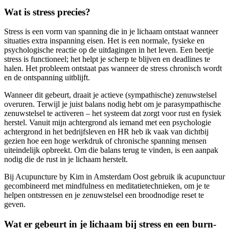
Wat is stress precies?
Stress is een vorm van spanning die in je lichaam ontstaat wanneer
situaties extra inspanning eisen. Het is een normale, fysieke en
psychologische reactie op de uitdagingen in het leven. Een beetje
stress is functioneel; het helpt je scherp te blijven en deadlines te
halen. Het probleem ontstaat pas wanneer de stress chronisch wordt
en de ontspanning uitblijft.
Wanneer dit gebeurt, draait je actieve (sympathische) zenuwstelsel
overuren. Terwijl je juist balans nodig hebt om je parasympathische
zenuwstelsel te activeren – het systeem dat zorgt voor rust en fysiek
herstel. Vanuit mijn achtergrond als iemand met een psychologie
achtergrond in het bedrijfsleven en HR heb ik vaak van dichtbij
gezien hoe een hoge werkdruk of chronische spanning mensen
uiteindelijk opbreekt. Om die balans terug te vinden, is een aanpak
nodig die de rust in je lichaam herstelt.
Bij Acupuncture by Kim in Amsterdam Oost gebruik ik acupunctuur
gecombineerd met mindfulness en meditatietechnieken, om je te
helpen ontstressen en je zenuwstelsel een broodnodige reset te
geven.
Wat er gebeurt in je lichaam bij stress en een burn-